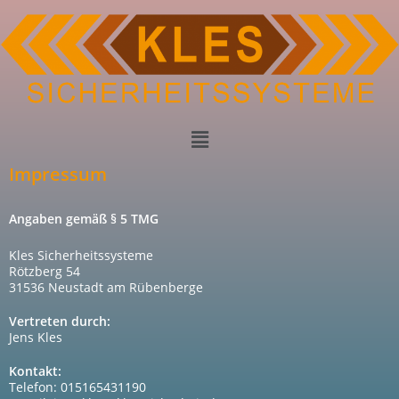
Impressum
Angaben gemäß § 5 TMG
Kles Sicherheitssysteme
Rötzberg 54
31536 Neustadt am Rübenberge
Vertreten durch:
Jens Kles
Kontakt:
Telefon: 015165431190