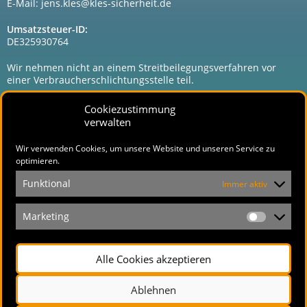
E-Mail: jens.kles@kles-sicherheit.de
Umsatzsteuer-ID:
DE325930764
Wir nehmen nicht an einem Streitbeilegungsverfahren vor
einer Verbraucherschlichtungsstelle teil.
Cookiezustimmung
verwalten
Wir verwenden Cookies, um unsere Website und unseren Service zu
optimieren.
Funktional
Immer aktiv
Kles Sicherheitssysteme
Rötzberg 54
Marketing
31536 Neustadt
Tel:
015165431190
Alle Cookies akzeptieren
E-Mail:
jens.kles@kles-sicherheit.de
Ablehnen
Kontakt